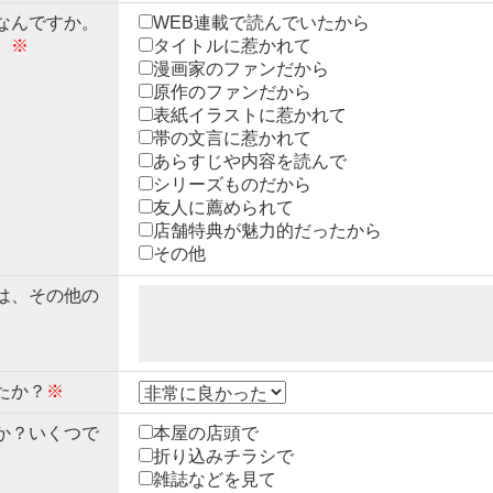
なんですか。
WEB連載で読んでいたから
。
※
タイトルに惹かれて
漫画家のファンだから
原作のファンだから
表紙イラストに惹かれて
帯の文言に惹かれて
あらすじや内容を読んで
シリーズものだから
友人に薦められて
店舗特典が魅力的だったから
その他
は、その他の
たか？
※
か？いくつで
本屋の店頭で
折り込みチラシで
雑誌などを見て