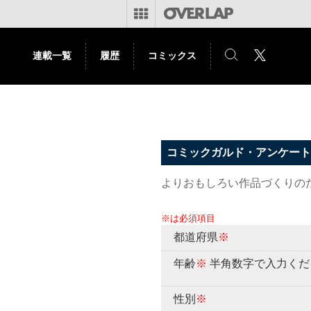
連載一覧
履歴
コミックス
コミックガルド・アンケート
よりおもしろい作品づくりの
※は必須項目
都道府県
※
年齢
※
半角数字で入力くだ
性別
※