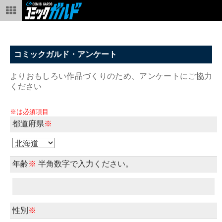
コミックガルド・アンケート
よりおもしろい作品づくりのため、アンケートにご協力
ください
※は必須項目
都道府県
※
年齢
※
半角数字で入力ください。
性別
※