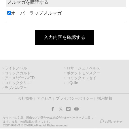
メルマガを購読する
オーバーラップメルマガ
入力内容を確認する
ライトノベル
ロサージュノベルス
コミックガルド
ポケットモンスター
アニメ/ゲーム/CD
コミックエッセイ
コミッククリエ
LiQulle
ラブパルフェ
会社概要
アクセス
プライバシーポリシー
採用情報
サイト内の文章、画像などの著作物は株式会社オーバーラップに属し
ます。複製、無断転載を禁止します。
お問い合わせ
COPYRIGHT © OVERLAP,inc All Rights reserved