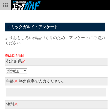
コミックガルド・アンケート
よりおもしろい作品づくりのため、アンケートにご協力
ください
※は必須項目
都道府県
※
年齢
※
半角数字で入力ください。
性別
※