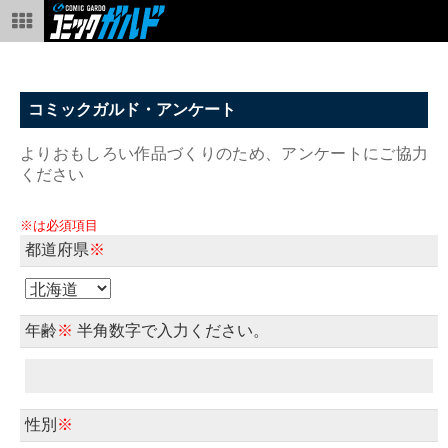
コミックガルド・アンケート
よりおもしろい作品づくりのため、アンケートにご協力
ください
※は必須項目
都道府県
※
年齢
※
半角数字で入力ください。
性別
※