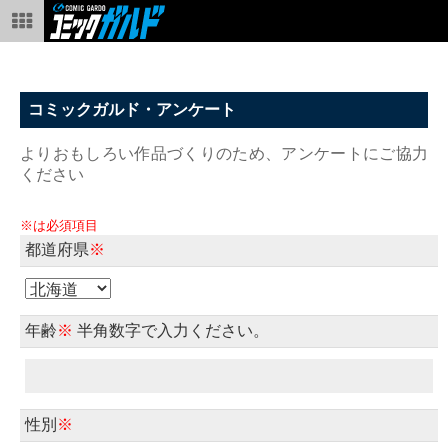
コミックガルド・アンケート
よりおもしろい作品づくりのため、アンケートにご協力
ください
※は必須項目
都道府県
※
年齢
※
半角数字で入力ください。
性別
※