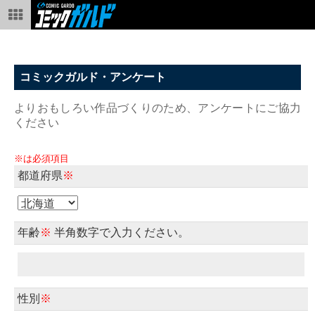
コミックガルド・アンケート
よりおもしろい作品づくりのため、アンケートにご協力
ください
※は必須項目
都道府県
※
年齢
※
半角数字で入力ください。
性別
※