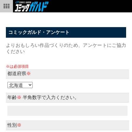
コミックガルド・アンケート
よりおもしろい作品づくりのため、アンケートにご協力
ください
※は必須項目
都道府県
※
年齢
※
半角数字で入力ください。
性別
※