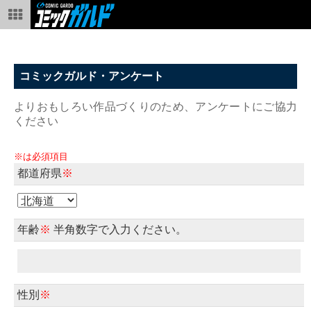
コミックガルド・アンケート
よりおもしろい作品づくりのため、アンケートにご協力
ください
※は必須項目
都道府県
※
年齢
※
半角数字で入力ください。
性別
※