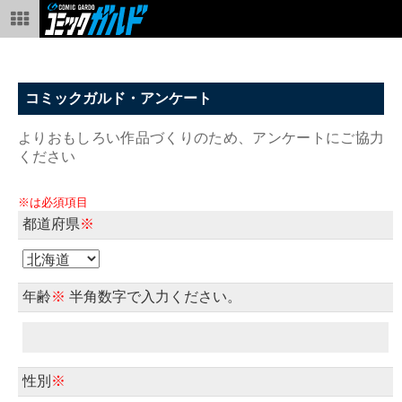
コミックガルド・アンケート
よりおもしろい作品づくりのため、アンケートにご協力
ください
※は必須項目
都道府県
※
年齢
※
半角数字で入力ください。
性別
※