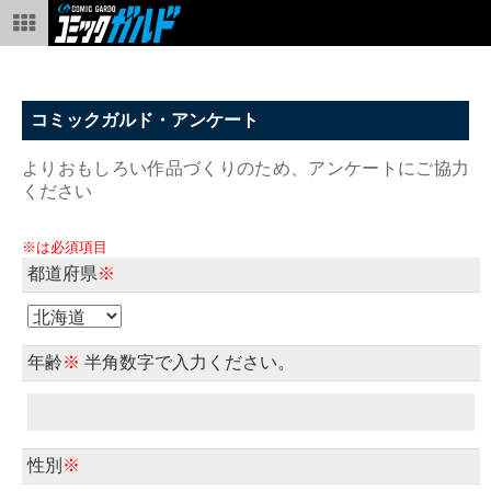
コミックガルド・アンケート
よりおもしろい作品づくりのため、アンケートにご協力
ください
※は必須項目
都道府県
※
年齢
※
半角数字で入力ください。
性別
※