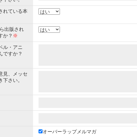
されている本
から出版され
すか？
※
ベル・アニ
んですか？
意見、メッセ
き下さい。
オーバーラップメルマガ