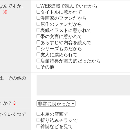
なんですか。
WEB連載で読んでいたから
。
※
タイトルに惹かれて
漫画家のファンだから
原作のファンだから
表紙イラストに惹かれて
帯の文言に惹かれて
あらすじや内容を読んで
シリーズものだから
友人に薦められて
店舗特典が魅力的だったから
その他
は、その他の
たか？
※
か？いくつで
本屋の店頭で
折り込みチラシで
雑誌などを見て