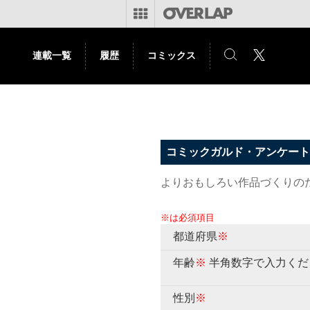
連載一覧
履歴
コミックス
コミックガルド・アンケート
よりおもしろい作品づくりの
※は必須項目
都道府県
※
年齢
※
半角数字で入力くだ
性別
※