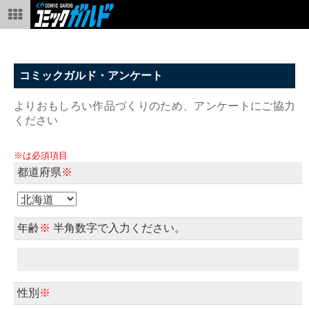
コミックガルド・アンケート
よりおもしろい作品づくりのため、アンケートにご協力
ください
※は必須項目
都道府県
※
年齢
※
半角数字で入力ください。
性別
※