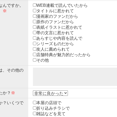
なんですか。
WEB連載で読んでいたから
。
※
タイトルに惹かれて
漫画家のファンだから
原作のファンだから
表紙イラストに惹かれて
帯の文言に惹かれて
あらすじや内容を読んで
シリーズものだから
友人に薦められて
店舗特典が魅力的だったから
その他
は、その他の
たか？
※
か？いくつで
本屋の店頭で
折り込みチラシで
雑誌などを見て