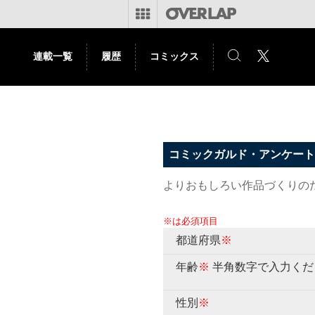
連載一覧
履歴
コミックス
コミックガルド・アンケート
よりおもしろい作品づくりの
※は必須項目
都道府県
※
年齢
※
半角数字で入力くだ
性別
※