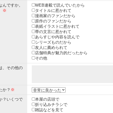
なんですか。
WEB連載で読んでいたから
。
※
タイトルに惹かれて
漫画家のファンだから
原作のファンだから
表紙イラストに惹かれて
帯の文言に惹かれて
あらすじや内容を読んで
シリーズものだから
友人に薦められて
店舗特典が魅力的だったから
その他
は、その他の
たか？
※
か？いくつで
本屋の店頭で
折り込みチラシで
雑誌などを見て