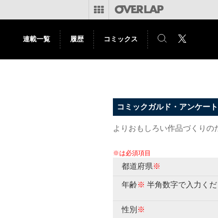
連載一覧
履歴
コミックス
コミックガルド・アンケート
よりおもしろい作品づくりの
※は必須項目
都道府県
※
年齢
※
半角数字で入力くだ
性別
※