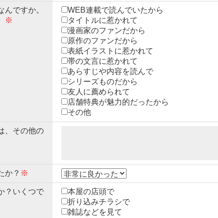
なんですか。
WEB連載で読んでいたから
。
※
タイトルに惹かれて
漫画家のファンだから
原作のファンだから
表紙イラストに惹かれて
帯の文言に惹かれて
あらすじや内容を読んで
シリーズものだから
友人に薦められて
店舗特典が魅力的だったから
その他
は、その他の
たか？
※
か？いくつで
本屋の店頭で
折り込みチラシで
雑誌などを見て