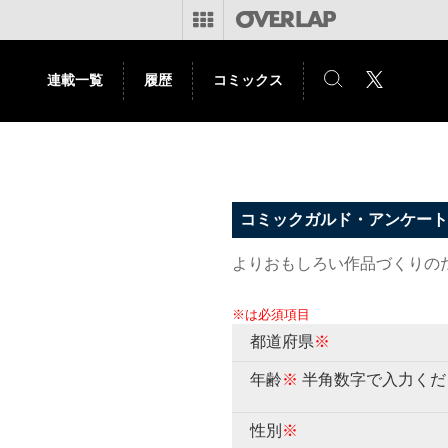
連載一覧
履歴
コミックス
コミックガルド・アンケート
よりおもしろい作品づくりの
※は必須項目
都道府県
※
年齢
※
半角数字で入力くだ
性別
※