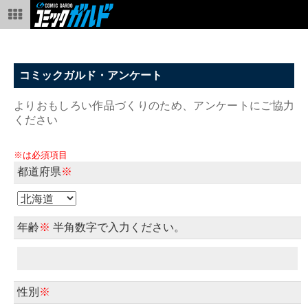
コミックガルド・アンケート
よりおもしろい作品づくりのため、アンケートにご協力
ください
※は必須項目
都道府県
※
年齢
※
半角数字で入力ください。
性別
※