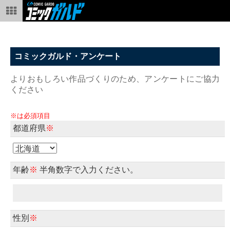
コミックガルド・アンケート
よりおもしろい作品づくりのため、アンケートにご協力
ください
※は必須項目
都道府県
※
年齢
※
半角数字で入力ください。
性別
※