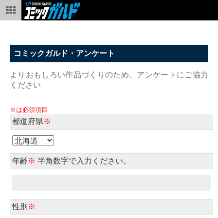
コミックガルド・アンケート
よりおもしろい作品づくりのため、アンケートにご協力
ください
※は必須項目
都道府県
※
年齢
※
半角数字で入力ください。
性別
※