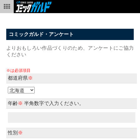
コミックガルド・アンケート
よりおもしろい作品づくりのため、アンケートにご協力
ください
※は必須項目
都道府県
※
年齢
※
半角数字で入力ください。
性別
※