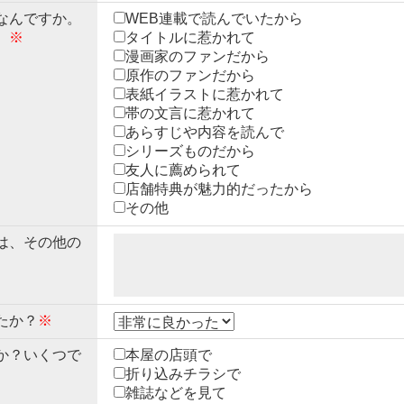
なんですか。
WEB連載で読んでいたから
。
※
タイトルに惹かれて
漫画家のファンだから
原作のファンだから
表紙イラストに惹かれて
帯の文言に惹かれて
あらすじや内容を読んで
シリーズものだから
友人に薦められて
店舗特典が魅力的だったから
その他
は、その他の
たか？
※
か？いくつで
本屋の店頭で
折り込みチラシで
雑誌などを見て