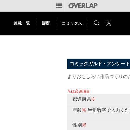
連載一覧
履歴
コミックス
コミックガルド・アンケート
よりおもしろい作品づくりの
※は必須項目
都道府県
※
年齢
※
半角数字で入力くだ
性別
※