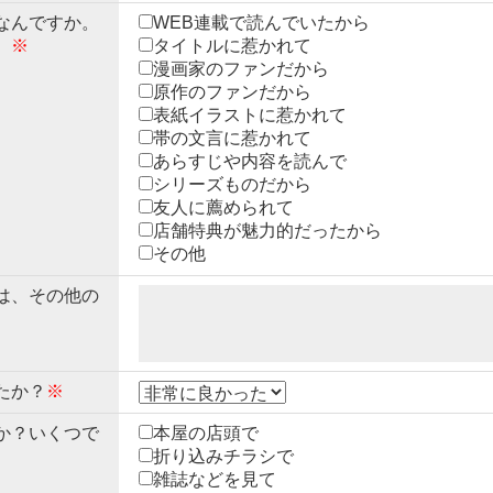
なんですか。
WEB連載で読んでいたから
。
※
タイトルに惹かれて
漫画家のファンだから
原作のファンだから
表紙イラストに惹かれて
帯の文言に惹かれて
あらすじや内容を読んで
シリーズものだから
友人に薦められて
店舗特典が魅力的だったから
その他
は、その他の
たか？
※
か？いくつで
本屋の店頭で
折り込みチラシで
雑誌などを見て