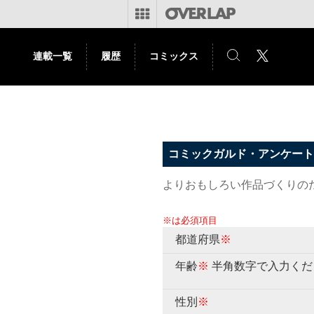
連載一覧
履歴
コミックス
コミックガルド・アンケート
よりおもしろい作品づくりの
※は必須項目
都道府県
※
年齢
※
半角数字で入力くだ
性別
※