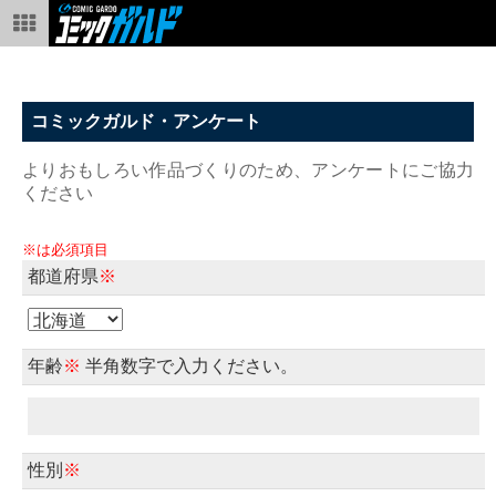
コミックガルド・アンケート
よりおもしろい作品づくりのため、アンケートにご協力
ください
※は必須項目
都道府県
※
年齢
※
半角数字で入力ください。
性別
※