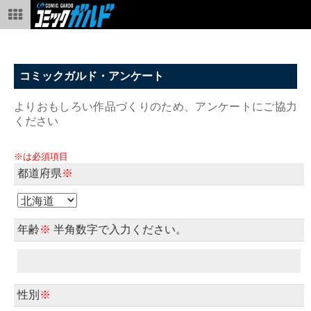
コミックガルド・アンケート
よりおもしろい作品づくりのため、アンケートにご協力
ください
※は必須項目
都道府県
※
年齢
※
半角数字で入力ください。
性別
※