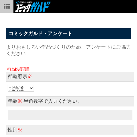
コミックガルド・アンケート
よりおもしろい作品づくりのため、アンケートにご協力
ください
※は必須項目
都道府県
※
年齢
※
半角数字で入力ください。
性別
※