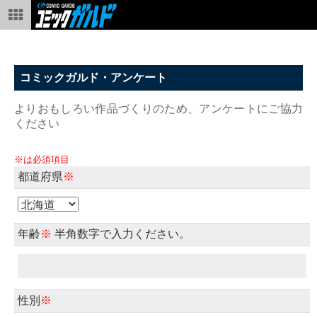
コミックガルド・アンケート
よりおもしろい作品づくりのため、アンケートにご協力
ください
※は必須項目
都道府県
※
年齢
※
半角数字で入力ください。
性別
※