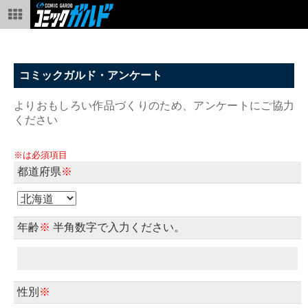
コミックガルド・アンケート
よりおもしろい作品づくりのため、アンケートにご協力
ください
※は必須項目
都道府県
※
年齢
※
半角数字で入力ください。
性別
※