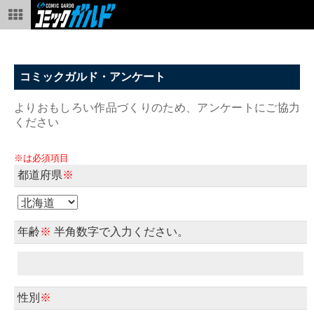
コミックガルド・アンケート
よりおもしろい作品づくりのため、アンケートにご協力
ください
※は必須項目
都道府県
※
年齢
※
半角数字で入力ください。
性別
※