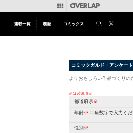
連載一覧
履歴
コミックス
コミックガルド・アンケート
よりおもしろい作品づくりの
※は必須項目
都道府県
※
年齢
※
半角数字で入力くだ
性別
※