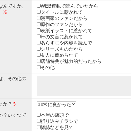
なんですか。
WEB連載で読んでいたから
。
※
タイトルに惹かれて
漫画家のファンだから
原作のファンだから
表紙イラストに惹かれて
帯の文言に惹かれて
あらすじや内容を読んで
シリーズものだから
友人に薦められて
店舗特典が魅力的だったから
その他
は、その他の
たか？
※
か？いくつで
本屋の店頭で
折り込みチラシで
雑誌などを見て