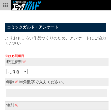
コミックガルド・アンケート
よりおもしろい作品づくりのため、アンケートにご協力
ください
※は必須項目
都道府県
※
年齢
※
半角数字で入力ください。
性別
※