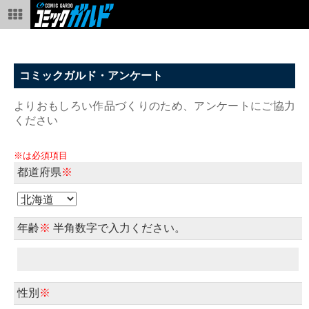
コミックガルド・アンケート
よりおもしろい作品づくりのため、アンケートにご協力
ください
※は必須項目
都道府県
※
年齢
※
半角数字で入力ください。
性別
※