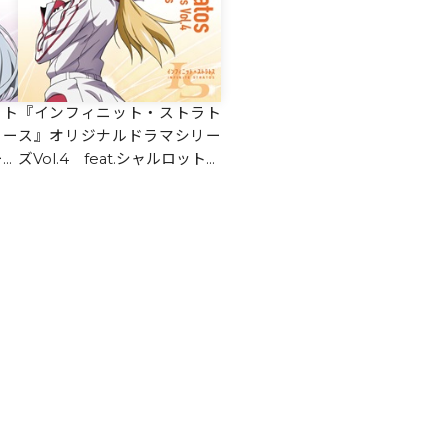
ラト
『インフィニット・ストラト
リー
ス』オリジナルドラマシリー
ーデ
ズVol.4 feat.シャルロット・
デュノア