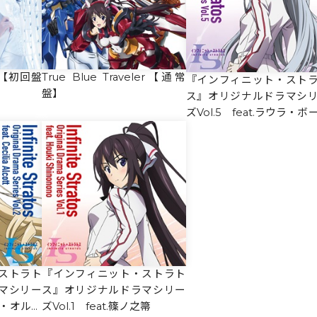
ler【初回盤
True Blue Traveler【通常
『インフィニット・スト
盤】
ス』オリジナルドラマシ
ズVol.5 feat.ラウラ・ボ
ヴィッヒ
ストラト
『インフィニット・ストラト
マシリー
ス』オリジナルドラマシリー
リア・オルコ
ズVol.1 feat.篠ノ之箒