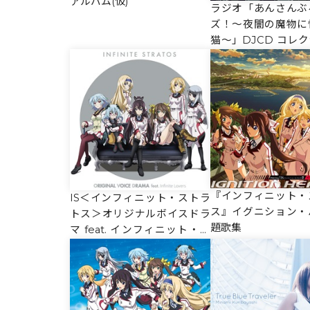
アルバム(仮)
ラジオ「あんさんぶ
ズ！～夜闇の魔物に
猫～」DJCD コレク
ol.3【通常盤】
『インフィニット・
IS＜インフィニット・ストラ
ス』イグニション・
トス＞オリジナルボイスドラ
題歌集
マ feat. インフィニット・ラ
バーズ