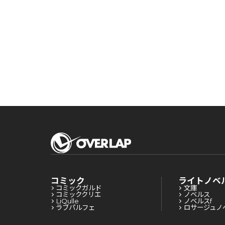
ット
コミック
ライトノベ
コミックガルド
文庫
コミッククリエ
ノベルス
LiQulle
ノベルスf
ラブパルフェ
ロサージュノ