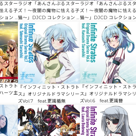
閉じる
るスター
ラジオ「あんさんぶるスター
ラジオ「あんさんぶるス
怯える子
ズ！～夜闇の魔物に怯える子
ズ！～夜闇の魔物に怯え
ション V
猫～」DJCD コレクション V
猫～」DJCD コレクション 
ol.2【通常盤】
ol.1【通常盤】
ストラト
『インフィニット・スト
『インフィニット・ストラト
ハーツ主
ス』オリジナルドラマシ
ス』オリジナルドラマシリー
ズVol.6 feat.更識簪
ズVol.7 feat.更識楯無