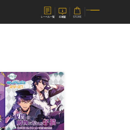
レーベル一覧
広報室
STORE
S
企業
E
会社概要
報室
採用情報
アクセス
オーバーラップホールディングス
ベルス
コミックガルド
お問い合わせはこちら
コミックエッセイ