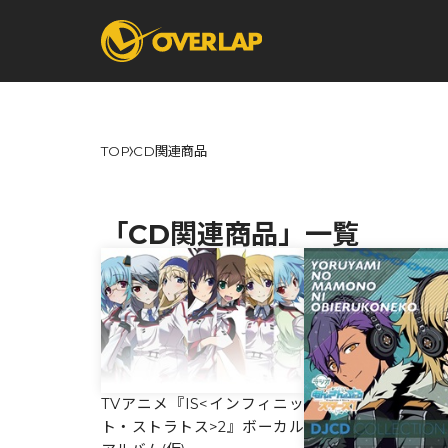
TOP
CD関連商品
コミック
ライトノベ
コミックガルド
文庫
「CD関連商品」一覧
コミッククリエ
ノベルス
LiQulle
ノベルスf
ラブパルフェ
ロサージュノベル
オーバーラップ文庫
オーバ
TVアニメ『IS<インフィニッ
コミッククリエ
ト・ストラトス>2』ボーカル