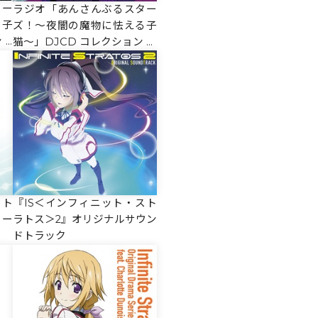
ター
ラジオ「あんさんぶるスター
る子
ズ！～夜闇の魔物に怯える子
V
猫～」DJCD コレクション Tr
ial Version
ラト
『IS＜インフィニット・スト
リー
ラトス＞2』オリジナルサウン
ドトラック