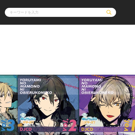
ル
その他
通販・NEW
コミックエッセイ
OVERLAP STOR
ポケットモンスター
オーバーラップ広
アニメ
ス
ゲーム
ーラップノベルス
オーバーラップノベルスf
ロサージュノ
リキューレ
コミックパルフェ