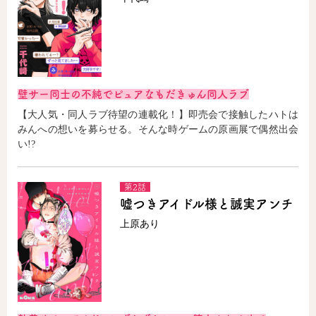
壁サー同士の不純でピュアなもだきゅん同人ラブ
【大人気・同人ラブ待望の連載化！】即売会で接触したハトは
みんへの想いを募らせる。そんな時ゲームの原画展で偶然出会
い!?
第2話
嘘つきアイドル様と誠実アンチ
上原あり