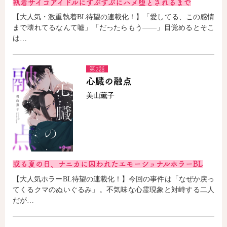
執着サイコアイドルにずぶずぶにハメ堕とされるまで
【大人気・激重執着BL待望の連載化！】「愛してる、この感情
まで壊れてるなんて嘘」「だったらもう――」目覚めるとそこ
は…
第2話
心臓の融点
美山薫子
或る夏の日、ナニカに囚われたエモーショナルホラーBL
【大人気ホラーBL待望の連載化！】今回の事件は「なぜか戻っ
てくるクマのぬいぐるみ」。不気味な心霊現象と対峙する二人
だが…