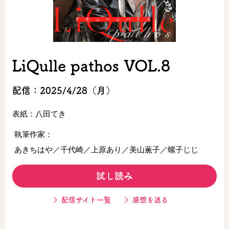
ロサージュノベルス
LiQulle pathos VOL.8
コミックガルド
配信：2025/4/28（月）
表紙：八田てき
コミッククリエ
執筆作家：
あきちはや／千代崎／上原あり／美山薫子／螺子じじ
リキューレ
試し読み
配信サイト一覧
感想を送る
コミックパルフェ