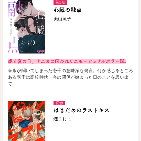
第3話
心臓の融点
美山薫子
或る夏の日、ナニカに囚われたエモーショナルホラーBL
春永が聞いてしまった壱千の意味深な発言。何か感じるところ
ある壱千は高校時代、今の関係が始まった日のことを思い出し
て――…
読切
はきだめのラストキス
螺子じじ