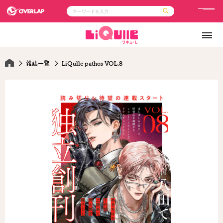
メ
ニ
コミック
ライトノベル
ュ
コミックガルド
文庫
コミッククリエ
ノベルス
ー
LiQulle
ノベルスf
雑誌一覧
LiQulle pathos VOL.8
ラブパルフェ
ロサージュノベルス
その他
通販・NEWS
コミックエッセイ
OVERLAP STORE
ポケットモンスター
オーバーラップ広報室
アニメ
ゲーム
企業
会社概要
オーバーラップ文庫
採用情報
アクセス
オーバーラップホールディングス
お問い合わせはこちら
オーバーラップノベルス
オーバーラップノベルスf