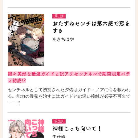
第1話
コミックエッセイ
おたずねセンチは第六感で恋を
する
閉じる
あきちはや
飄々美形な最強ガイドと訳アリセンチネルで期間限定バデ
ィ結成!?
センチネルとして誘拐された夕佑はガイド・ノアに命を救われ
る。能力の暴発を治すにはガイドとの深い接触が必要不可欠で
――!?
第2話
神様こっち向いて！
千代崎