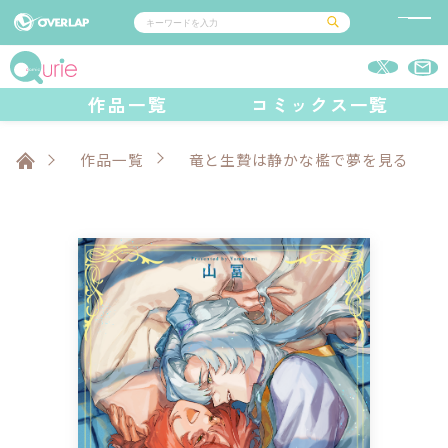
コミック
ライトノベル
作品一覧
コミックス一覧
コミックガルド
文庫
コミッククリエ
ノベルス
LiQulle
ノベルスf
ラブパルフェ
ロサージュノベルス
その他
通販・NEWS
コミックエッセイ
OVERLAP STORE
作品一覧
竜と生贄は静かな檻で夢を見る
ポケットモンスター
オーバーラップ広報室
アニメ
ゲーム
企業
オーバーラップ文庫
会社概要
採用情報
アクセス
オーバーラップホールディングス
お問い合わせはこちら
オーバーラップノベルス
オーバーラップノベルスf