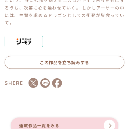
という。 共に孤独を抱える二人は地下牢で日々を共にす
るうち、次第に心を通わせていく。 しかしアーサーの中
には、生贄を求めるドラゴンとしての衝動が巣食ってい
コミックエッセイ
て――。
閉じる
この作品を立ち読みする
SHERE
連載作品一覧をみる