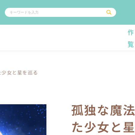
作
覧
ル
その他
通販・NEW
コミックエッセイ
OVERLAP STOR
ポケットモンスター
オーバーラップ広
た少女と星を巡る
アニメ
ス
ゲーム
ーラップノベルス
オーバーラップノベルスf
ロサージュノ
孤独な魔
た少女と
リキューレ
コミックパルフェ