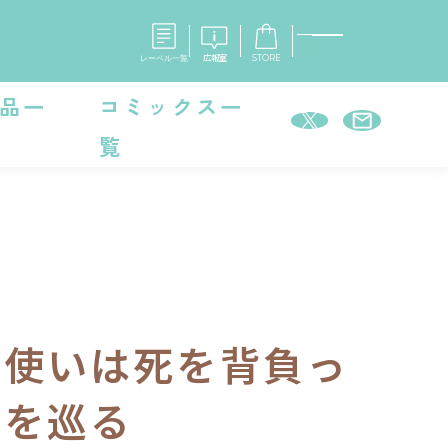
レーベル一覧
広報室
STORE
品一
コミックス一
覧
S
企業
E
会社概要
報室
採用情報
アクセス
オーバーラップホールディングス
ベルス
コミックガルド
お問い合わせはこちら
法使いは死を背負っ
星を巡る
コミックエッセイ