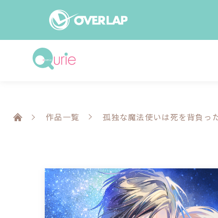
コミック
ライトノベ
コミックガルド
文庫
コミッククリエ
ノベルス
作品一覧
孤独な魔法使いは死を背負っ
LiQulle
ノベルスf
ラブパルフェ
ロサージュノベル
オーバーラップ文庫
オーバ
コミッククリエ