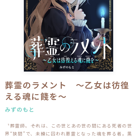
ロサージュノベルス
コミックガルド
コミッククリエ
葬霊のラメント ～乙女は彷徨
える魂に餞を～
リキューレ
みずのもと
〝葬霊師〟――それは、この世とあの世の間にある死者の世
コミックパルフェ
界“狭間”で、未練に囚われ悪霊となった魂を葬る者。黒