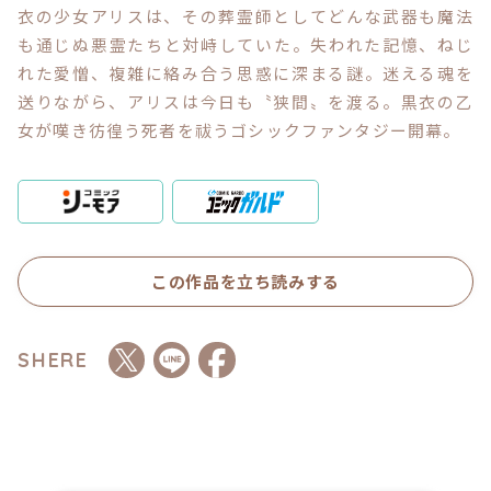
衣の少女アリスは、その葬霊師としてどんな武器も魔法
も通じぬ悪霊たちと対峙していた。失われた記憶、ねじ
コミックエッセイ
れた愛憎、複雑に絡み合う思惑に深まる謎。迷える魂を
送りながら、アリスは今日も〝狭間〟を渡る。黒衣の乙
閉じる
女が嘆き彷徨う死者を祓うゴシックファンタジー開幕。
この作品を立ち読みする
SHERE