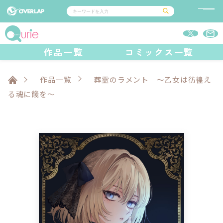
コミック
ライトノベル
作品一覧
コミックス一覧
コミックガルド
文庫
コミッククリエ
ノベルス
LiQulle
ノベルスf
ラブパルフェ
ロサージュノベルス
その他
通販・NEWS
コミックエッセイ
OVERLAP STORE
作品一覧
葬霊のラメント ～乙女は彷徨え
ポケットモンスター
オーバーラップ広報室
アニメ
ゲーム
る魂に餞を～
企業
オーバーラップ文庫
会社概要
採用情報
アクセス
オーバーラップホールディングス
お問い合わせはこちら
オーバーラップノベルス
オーバーラップノベルスf