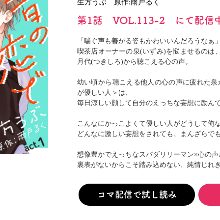
生方うぶ 原作:雨戸るく
閉じる
第1話 VOL.113-2 にて配信
「喘ぐ声も善がる姿もかわいいんだろうなぁ
喫茶店オーナーの泉(いずみ)を悩ませるのは
月代(つきしろ)から聴こえる心の声。
幼い頃から聴こえる他人の心の声に疲れた泉
が優しい人＞は、
毎日涼しい顔して自分のえっちな妄想に励ん
こんなにかっこよくて優しい人がどうして俺
どんなに激しい妄想をされても、まんざらでも
想像豊かでえっちなスパダリリーマン×心の声
裏表がないからこそ踏み込めない、純情じれ
コマ配信で試し読み