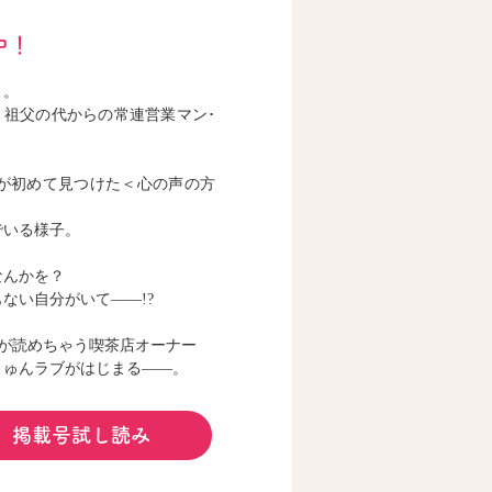
中！
」。
、祖父の代からの常連営業マン･
が初めて見つけた＜心の声の方
でいる様子。
なんかを？
ない自分がいて――!?
が読めちゃう喫茶店オーナー
きゅんラブがはじまる――。
掲載号試し読み