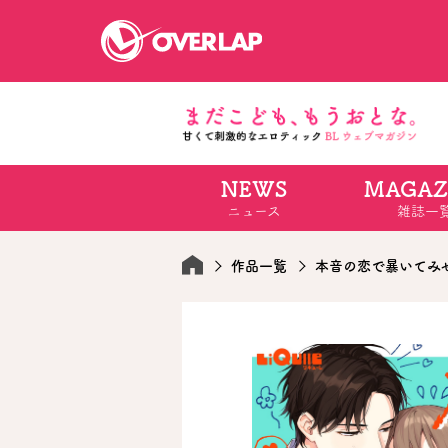
NEWS
MAGAZ
コミック
ライトノベ
ニュース
雑誌一
コミックガルド
文庫
コミッククリエ
ノベルス
LiQulle
ノベルスf
ラブパルフェ
ロサージュノベル
作品一覧
本音の恋で暴いてみ
オーバーラップ文庫
オーバ
コミッククリエ