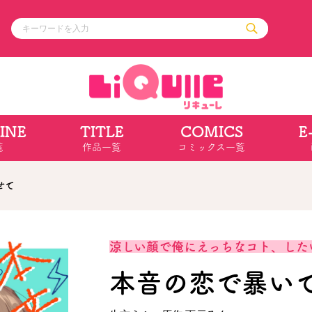
INE
TITLE
COMICS
E
ル
その他
通販・NEW
覧
作品一覧
コミックス一覧
コミックエッセイ
OVERLAP STOR
ポケットモンスター
オーバーラップ広
アニメ
ス
ゲーム
せて
ーラップノベルス
オーバーラップノベルスf
ロサージュノ
涼しい顔で俺にえっちなコト、した
本音の恋で暴い
リキューレ
コミックパルフェ