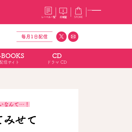
レーベル一覧
広報室
STORE
毎月1日配信
-BOOKS
CD
S
企業
配信サイト
ドラマ CD
E
会社概要
報室
採用情報
アクセス
オーバーラップホールディングス
ベルス
コミックガルド
お問い合わせはこちら
いなんて…！
てみせて
コミックエッセイ