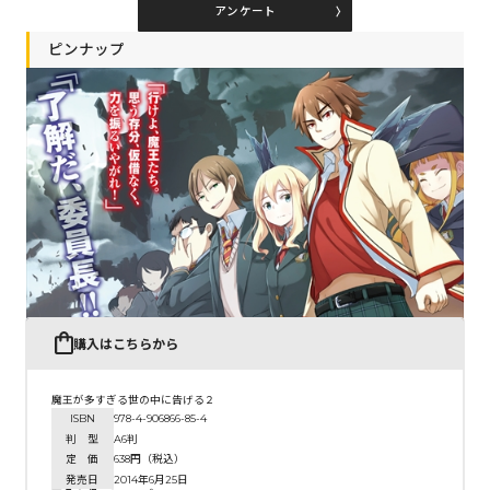
アンケート
ピンナップ
コミックエッセイ
閉じる
購入はこちらから
魔王が多すぎる世の中に告げる２
ISBN
978-4-906866-85-4
判 型
A6判
定 価
638円（税込）
発売日
2014年6月25日