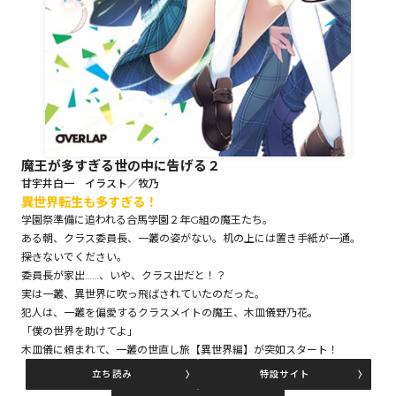
ロサージュノベルス
コミックガルド
魔王が多すぎる世の中に告げる２
甘宇井白一 イラスト／牧乃
異世界転生も多すぎる！
コミッククリエ
学園祭準備に追われる合馬学園２年G組の魔王たち。
ある朝、クラス委員長、一叢の姿がない。机の上には置き手紙が一通。
――探さないでください。
委員長が家出……、いや、クラス出だと！？
リキューレ
実は一叢、異世界に吹っ飛ばされていたのだった。
犯人は、一叢を偏愛するクラスメイトの魔王、木皿儀野乃花。
「僕の世界を助けてよ」
木皿儀に頼まれて、一叢の世直し旅【異世界編】が突如スタート！
コミックパルフェ
立ち読み
特設サイト