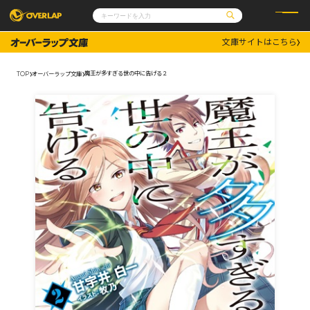
文庫サイトはこちら
コミック
ライトノベル
コミックガルド
文庫
魔王が多すぎる世の中に告げる２
TOP
オーバーラップ文庫
コミッククリエ
ノベルス
LiQulle
ノベルスf
ラブパルフェ
ロサージュノベルス
その他
通販・NEWS
コミックエッセイ
OVERLAP STORE
ポケットモンスター
オーバーラップ広報室
アニメ
ゲーム
企業
会社概要
オーバーラップ文庫
採用情報
アクセス
オーバーラップホールディングス
お問い合わせはこちら
オーバーラップノベルス
オーバーラップノベルスf