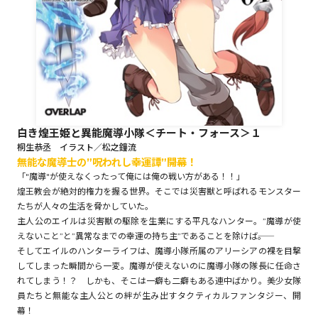
ロサージュノベルス
コミックガルド
白き煌王姫と異能魔導小隊＜チート・フォース＞１
桐生恭丞 イラスト／松之鐘流
無能な魔導士の”呪われし幸運譚”――開幕！
コミッククリエ
「"魔導"が使えなくったって俺には俺の戦い方がある！！」
煌王教会が絶対的権力を握る世界。そこでは災害獣と呼ばれるモンスター
たちが人々の生活を脅かしていた。
主人公のエイルは災害獣の駆除を生業にする平凡なハンター。”魔導が使
リキューレ
えないこと”と”異常なまでの幸運の持ち主”であることを除けば――。
そしてエイルのハンターライフは、魔導小隊所属のアリーシアの裸を目撃
してしまった瞬間から一変。魔導が使えないのに魔導小隊の隊長に任命さ
れてしまう！？ しかも、そこは一癖も二癖もある連中ばかり。美少女隊
員たちと無能な主人公との絆が生み出すタクティカルファンタジー、開
コミックパルフェ
幕！