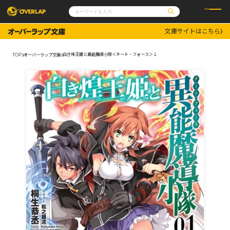
文庫サイトはこちら
コミック
ライトノベル
コミックガルド
文庫
白き煌王姫と異能魔導小隊＜チート・フォース＞１
TOP
オーバーラップ文庫
コミッククリエ
ノベルス
LiQulle
ノベルスf
ラブパルフェ
ロサージュノベルス
その他
通販・NEWS
コミックエッセイ
OVERLAP STORE
ポケットモンスター
オーバーラップ広報室
アニメ
ゲーム
企業
会社概要
オーバーラップ文庫
採用情報
アクセス
オーバーラップホールディングス
お問い合わせはこちら
オーバーラップノベルス
オーバーラップノベルスf