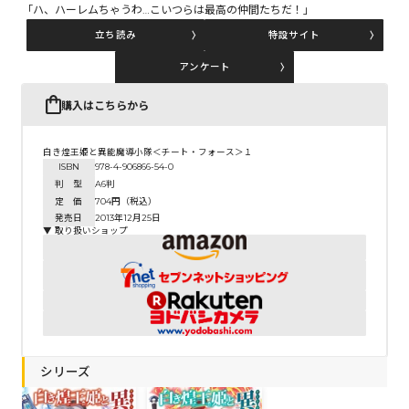
「ハ、ハーレムちゃうわ…こいつらは最高の仲間たちだ！」
立ち読み
特設サイト
コミックエッセイ
アンケート
閉じる
購入はこちらから
白き煌王姫と異能魔導小隊＜チート・フォース＞１
ISBN
978-4-906866-54-0
判 型
A6判
定 価
704円（税込）
発売日
2013年12月25日
▼ 取り扱いショップ
シリーズ