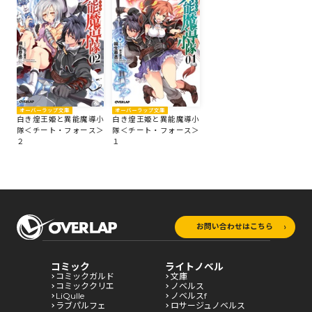
オーバーラップ文庫
オーバーラップ文庫
白き煌王姫と異能魔導小
白き煌王姫と異能魔導小
隊＜チート・フォース＞
隊＜チート・フォース＞
２
１
お問い合わせはこちら
コミック
ライトノベル
コミックガルド
文庫
コミッククリエ
ノベルス
LiQulle
ノベルスf
ラブパルフェ
ロサージュノベルス