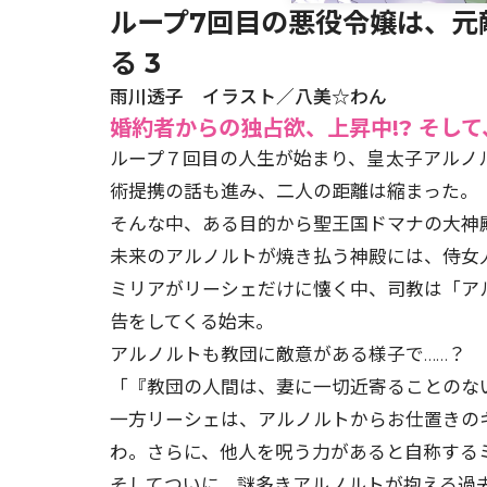
ループ7回目の悪役令嬢は、元
る 3
雨川透子 イラスト／八美☆わん
婚約者からの独占欲、上昇中!? そして
ループ７回目の人生が始まり、皇太子アルノ
術提携の話も進み、二人の距離は縮まった。
そんな中、ある目的から聖王国ドマナの大神
未来のアルノルトが焼き払う神殿には、侍女
ミリアがリーシェだけに懐く中、司教は「ア
告をしてくる始末。
アルノルトも教団に敵意がある様子で……？
「『教団の人間は、妻に一切近寄ることのな
一方リーシェは、アルノルトからお仕置きの
わ。さらに、他人を呪う力があると自称するミ
そしてついに、謎多きアルノルトが抱える過去