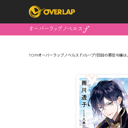
コミック
ライトノベ
TOP
オーバーラップノベルスｆ
ループ7回目の悪役令嬢は
コミックガルド
文庫
コミッククリエ
ノベルス
LiQulle
ノベルスf
ラブパルフェ
ロサージュノベル
オーバーラップ文庫
オーバ
コミッククリエ