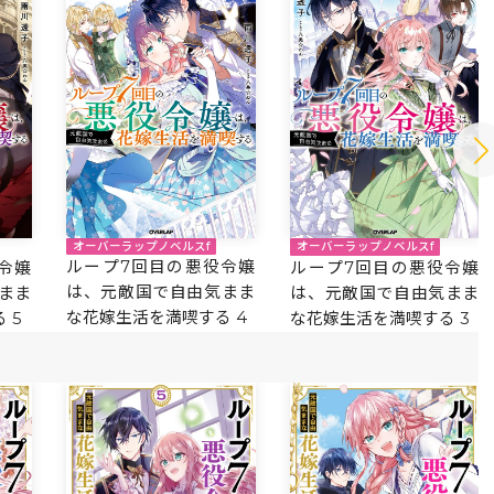
オーバーラップノベルスf
オーバーラップノベルスf
ループ7回目の悪役令嬢
令嬢
ループ7回目の悪役令嬢
は、元敵国で自由気まま
まま
は、元敵国で自由気まま
な花嫁生活を満喫する 4
 5
な花嫁生活を満喫する 3