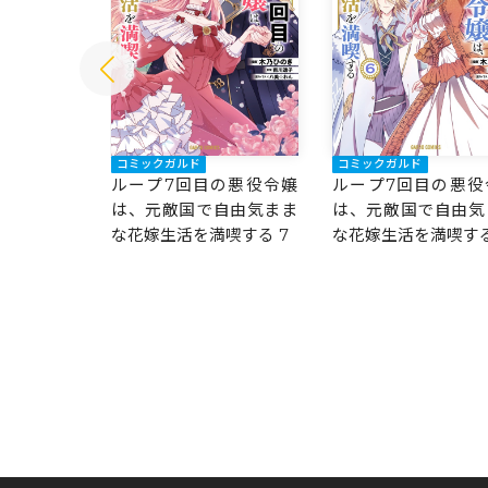
コミックガルド
コミックガルド
の悪役令嬢
ループ7回目の悪役令嬢
ループ7回目の悪役
自由気まま
は、元敵国で自由気まま
は、元敵国で自由気
喫する 8
な花嫁生活を満喫する 7
な花嫁生活を満喫する