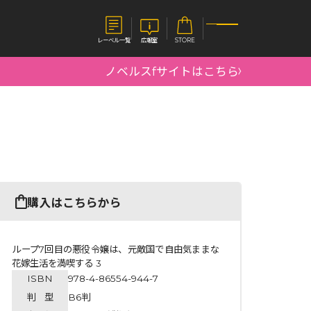
レーベル一覧
広報室
STORE
ノベルスfサイトはこちら
S
企業
E
会社概要
報室
採用情報
アクセス
オーバーラップホールディングス
ベルス
コミックガルド
購入はこちらから
お問い合わせはこちら
ループ7回目の悪役令嬢は、元敵国で自由気ままな
花嫁生活を満喫する 3
ISBN
978-4-86554-944-7
コミックエッセイ
判 型
B6判