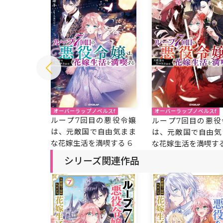
ルスf
オーバーラップノベルスf
オーバーラップノベルスf
の悪役令嬢
ループ7回目の悪役令嬢
ループ7回目の悪役
自由気まま
は、元敵国で自由気まま
は、元敵国で自由気
を満喫する
な花嫁生活を満喫する 6
な花嫁生活を満喫する
シリーズ関連作品