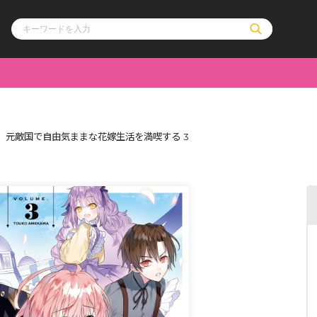
ル
その他
通販・NEW
、元敵国で自由気ままな花嫁生活を満喫する 3
コミックエッセイ
OVERLAP STOR
ポケットモンスター
オーバーラップ広
アニメ
ス
ゲーム
ーラップノベルス
オーバーラップノベルスf
ロサージュノ
リキューレ
コミックパルフェ