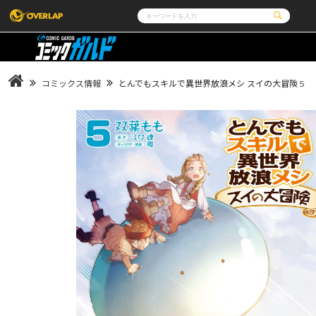
コミック
ライトノベル
コミックガルド
文庫
コミッククリエ
ノベルス
コミックス情報
とんでもスキルで異世界放浪メシ スイの大冒険 5
LiQulle
ノベルスf
ラブパルフェ
ロサージュノベルス
その他
通販・NEWS
コミックエッセイ
OVERLAP STORE
ポケットモンスター
オーバーラップ広報室
アニメ
ゲーム
企業
会社概要
オーバーラップ文庫
オーバーラップノベルス
採用情報
アクセス
オーバーラップホールディングス
お問い合わせは
オーバーラップノベルスf
ロサージュノベルス
コミックガルド
コミッククリエ