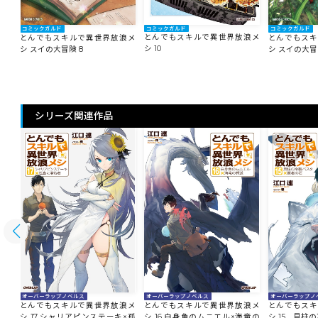
コミックガルド
コミックガルド
コミックガルド
とんでもスキルで異世界放浪メ
浪メ
とんでもスキルで異世界放浪メ
とんでもスキ
シ 10
シ スイの大冒険 8
シ スイの大冒
シリーズ関連作品
オーバーラップノ
オーバーラップノベルス
オーバーラップノベルス
とんでもスキ
浪メ
とんでもスキルで異世界放浪メ
とんでもスキルで異世界放浪メ
シ 15 貝柱
シ 17 シャリアピンステーキ×孤
シ 16 白身魚のムニエル×海竜の