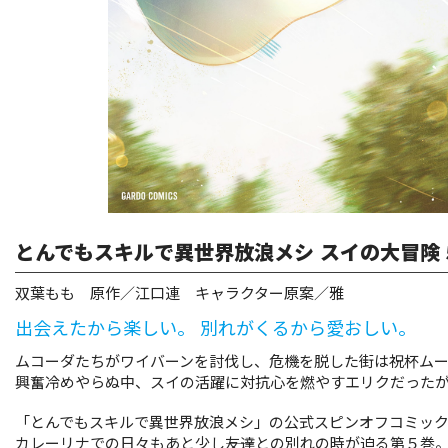
リキューレ
コミックパルフェ
コミックエッセイ
閉じる
とんでもスキルで異世界放浪メシ スイの大冒険 
双葉もも 原作／江口連 キャラクター原案／雅
出会えたから楽しい。 別れがくるから愛おしい。
ムコーダたちがワイバーンを討伐し、危機を脱した街は祝杯ム
興奮冷めやらぬ中、スイの活躍に対抗心を燃やすエリクだったが
「とんでもスキルで異世界放浪メシ」の公式スピンオフコミッ
カレーリナでの日々もあと少し――友達との別れの時が迫る第５巻