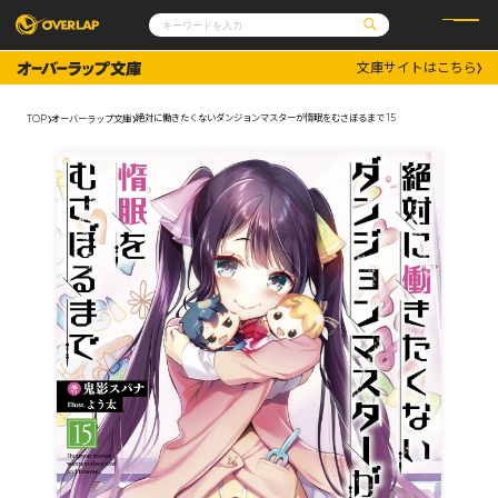
文庫サイトはこちら
コミック
ライトノベル
コミックガルド
文庫
絶対に働きたくないダンジョンマスターが惰眠をむさぼるまで 15
TOP
オーバーラップ文庫
コミッククリエ
ノベルス
LiQulle
ノベルスf
ラブパルフェ
ロサージュノベルス
その他
通販・NEWS
コミックエッセイ
OVERLAP STORE
ポケットモンスター
オーバーラップ広報室
アニメ
ゲーム
企業
会社概要
オーバーラップ文庫
採用情報
アクセス
オーバーラップホールディングス
お問い合わせはこちら
オーバーラップノベルス
オーバーラップノベルスf