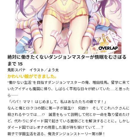
ロサージュノベルス
コミックガルド
絶対に働きたくないダンジョンマスターが惰眠をむさぼる
まで 15
コミッククリエ
鬼影スパナ イラスト／よう太
かわいい娘ができました。
“働かない生活”を目指すダンジョンマスターの俺、増田桂馬。留学に来て
いたアイディも魔国に帰り、しばらく平和な日々が続いていた……と思った
ら――
リキューレ
「パパ！ ママ！ はじめまして、私はあなたたちの娘です！」
なんと俺とロクコの間に第一子が誕生!? 何故!? そしてこれハクさんに
殺されるやつでは……!? 誠意をもって説明して何とか一命を取り留めたけ
ど、代わりにダイード国で起きている面倒ごとを解決することに。しかし
ダイード国ではレオナの用意した罠が待ち受けていて……？
コミックパルフェ
親子で学園生活を送る、俺流ダンジョンストーリー第15弾！