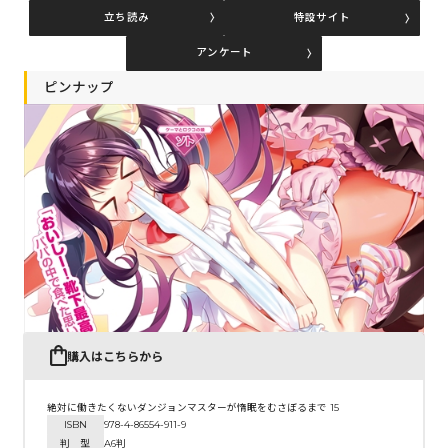
立ち読み
特設サイト
アンケート
コミックエッセイ
ピンナップ
閉じる
購入はこちらから
絶対に働きたくないダンジョンマスターが惰眠をむさぼるまで 15
ISBN
978-4-86554-911-9
判 型
A6判