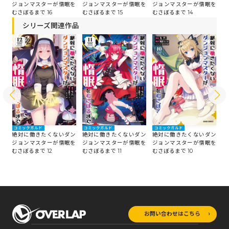
ジョンマスターが惰眠を
ジ
を
ジョンマスターが惰眠を
ジョンマスターが惰眠を
むさぼるまで 15
む
むさぼるまで 16
むさぼるまで 14
シリーズ関連作品
コミックガルド
コミックガルド
コミックガルド
コ
ン
絶対に働きたくないダン
絶対に働きたくないダン
絶対に働きたくないダン
絶
を
ジョンマスターが惰眠を
ジョンマスターが惰眠を
ジョンマスターが惰眠を
ジ
むさぼるまで 12
むさぼるまで 11
むさぼるまで 10
む
お問い合わせはこちら