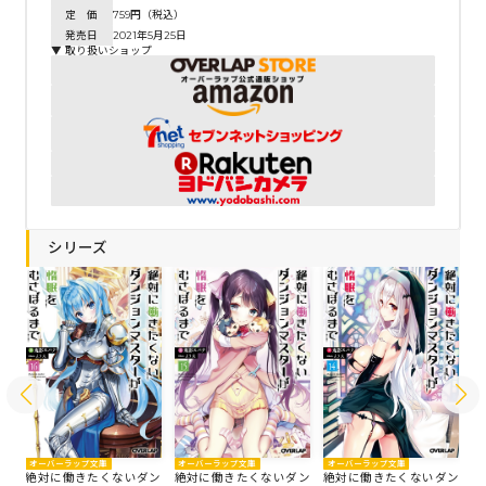
定 価
759円（税込）
発売日
2021年5月25日
▼ 取り扱いショップ
シリーズ
オーバーラップ文庫
オ
オーバーラップ文庫
オーバーラップ文庫
絶対に働きたくないダン
絶
ン
絶対に働きたくないダン
絶対に働きたくないダン