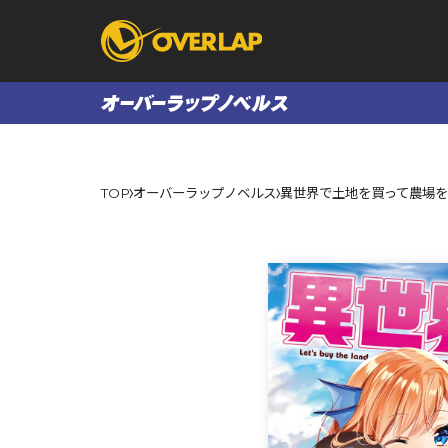
コミック
ライトノベ
TOP
オーバーラップノベルス
異世界で土地を買って農場を
コミックガルド
文庫
コミッククリエ
ノベルス
LiQulle
ノベルスf
ラブパルフェ
ロサージュノベル
オーバーラップ文庫
オーバ
コミッククリエ