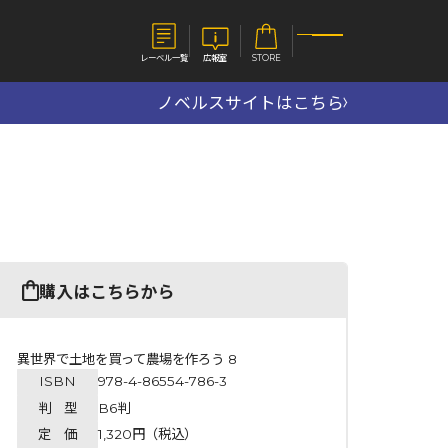
レーベル一覧
広報室
STORE
ノベルスサイトはこちら
S
企業
E
会社概要
報室
採用情報
アクセス
オーバーラップホールディングス
ベルス
コミックガルド
購入はこちらから
お問い合わせはこちら
異世界で土地を買って農場を作ろう 8
ISBN
978-4-86554-786-3
コミックエッセイ
判 型
B6判
定 価
1,320円（税込）