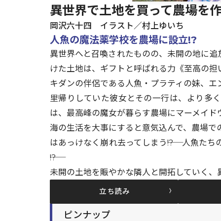
異世界で土地を買って農場を作
岡沢六十四 イラスト／村上ゆいち
人魚の魔法薬学校を農場に設立!?
異世界へと召喚されたものの、未開の地に追
けた土地は、ギフトと呼ばれる力《至高の担
キダンの伴侶である人魚・プラティの妹、エ
里帰りしていた彼女とその一行は、より多
は、最高峰の魔女が暮らす農場にマーメイド
海の生活を大事にすると意気込んで、農場で
はあっけなく崩れ去ってしまう――!? 人魚
――!?
未開の土地を賑やかな隣人と開拓していく、
立ち読み
ピンナップ