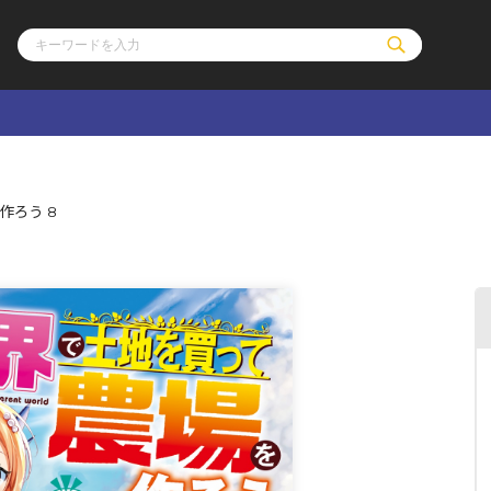
ル
その他
通販・NEW
作ろう 8
コミックエッセイ
OVERLAP STOR
ポケットモンスター
オーバーラップ広
アニメ
ス
ゲーム
ーラップノベルス
オーバーラップノベルスf
ロサージュノ
リキューレ
コミックパルフェ