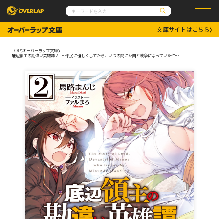
文庫サイトはこちら
コミック
ライトノベル
コミックガルド
文庫
TOP
オーバーラップ文庫
コミッククリエ
ノベルス
底辺領主の勘違い英雄譚 2 ～平民に優しくしてたら、いつの間にか国と戦争になっていた件～
LiQulle
ノベルスf
ラブパルフェ
ロサージュノベルス
その他
通販・NEWS
コミックエッセイ
OVERLAP STORE
ポケットモンスター
オーバーラップ広報室
アニメ
ゲーム
企業
会社概要
オーバーラップ文庫
採用情報
アクセス
オーバーラップホールディングス
お問い合わせはこちら
オーバーラップノベルス
オーバーラップノベルスf