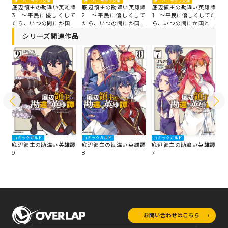
オーバーラップ文庫
オーバーラップ文庫
オーバーラップ文庫
底辺領主の勘違い英雄譚
底辺領主の勘違い英雄譚
底辺領主の勘違い英雄譚
3 ～平民に優しくして
2 ～平民に優しくして
1 ～平民に優しくしてた
たら、いつの間にか国と
たら、いつの間にか国と
ら、いつの間にか国と戦
戦争になっていた件～
戦争になっていた件～
争になっていた件～
シリーズ関連作品
コミックガルド
コミックガルド
コミックガルド
コ
譚
底辺領主の勘違い英雄譚
底辺領主の勘違い英雄譚
底辺領主の勘違い英雄譚
底
9
8
7
6
お問い合わせはこちら