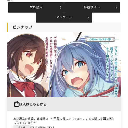
立ち読み
特設サイト
アンケート
コミックエッセイ
ピンナップ
閉じる
購入はこちらから
底辺領主の勘違い英雄譚 2 ～平民に優しくしてたら、いつの間にか国と戦争
になっていた件～
ISBN
978-4-86554-780-1