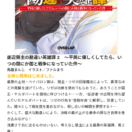
ロサージュノベルス
コミックガルド
底辺領主の勘違い英雄譚 2 ～平民に優しくしてたら、い
つの間にか国と戦争になっていた件～
コミッククリエ
馬路まんじ イラスト／ファルまろ
女神と戦争はじめました。
最悪の土地・ベイバロン領は、領主・リゼの回復魔法によって、異常なほ
どの発展を遂げていた。リゼは功績を褒めてもらおうと、あろうことか国
王・ヤルダバートを領地に呼びつける――！ 一方、“反逆者”の出現を待ち望
リキューレ
んでいたヤルダバートは、リゼの行為を“宣戦布告”と解釈し、狂喜してい
た。嬉々として戦支度を進めながら、殺し合いの瞬間を夢想する――！
かくして、盛大な勘違いにより、決戦の幕が上がる――数多の罪なき民衆を巻
き込みながら！
コミックパルフェ
浅慮さで右に出るものはいない、考えなし領主による最悪の英雄譚、第２
幕！