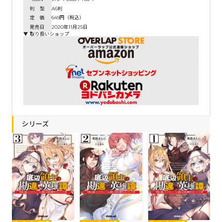
判 型
A6判
定 価
649円（税込）
発売日
2020年11月25日
▼ 取り扱いショップ
シリーズ