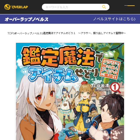
ノベルスサイトはこちら
コミック
ライトノベル
コミックガルド
文庫
鑑定魔法でアイテムせどり１ ～アラサー、掘り出しアイテムで奮闘中～
TOP
オーバーラップノベルス
コミッククリエ
ノベルス
LiQulle
ノベルスf
ラブパルフェ
ロサージュノベルス
その他
通販・NEWS
コミックエッセイ
OVERLAP STORE
ポケットモンスター
オーバーラップ広報室
アニメ
ゲーム
企業
会社概要
オーバーラップ文庫
採用情報
アクセス
オーバーラップホールディングス
お問い合わせはこちら
オーバーラップノベルス
オーバーラップノベルスf