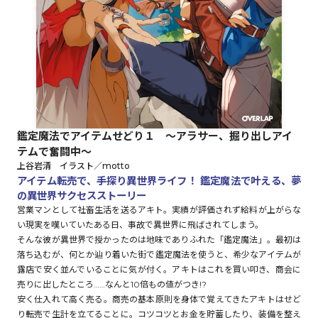
ロサージュノベルス
コミックガルド
鑑定魔法でアイテムせどり１ ～アラサー、掘り出しアイ
テムで奮闘中～
コミッククリエ
上谷岩清 イラスト／motto
アイテム転売で、手探り異世界ライフ！ 鑑定魔法で叶える、夢
の異世界サクセスストーリー
営業マンとして社畜生活を送るアキト。実績が評価されず給料が上がらな
い現実を嘆いていたある日、事故で異世界に飛ばされてしまう。
リキューレ
そんな彼が異世界で授かったのは地味でありふれた「鑑定魔法」。最初は
落ち込むが、何とか辿り着いた街で鑑定魔法を使うと、希少なアイテムが
露店で安く並んでいることに気が付く。アキトはこれを買い叩き、商会に
売りに出したところ……なんと10倍もの値がつき!?
コミックパルフェ
安く仕入れて高く売る。商売の基本原則を身体で覚えてきたアキトはせど
り――転売で生計を立てることに。コツコツとお金を貯蓄したり、装備を整え