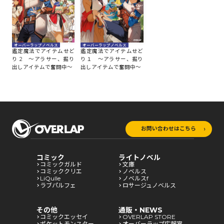
オーバーラップノベルス
オーバーラップノベルス
鑑定魔法でアイテムせど
鑑定魔法でアイテムせど
り 2 ～アラサー、掘り
り１ ～アラサー、掘り
出しアイテムで奮闘中～
出しアイテムで奮闘中～
お問い合わせはこちら
コミック
ライトノベル
コミックガルド
文庫
コミッククリエ
ノベルス
LiQulle
ノベルスf
ラブパルフェ
ロサージュノベルス
その他
通販・NEWS
コミックエッセイ
OVERLAP STORE
ポケットモンスター
オーバーラップ広報室