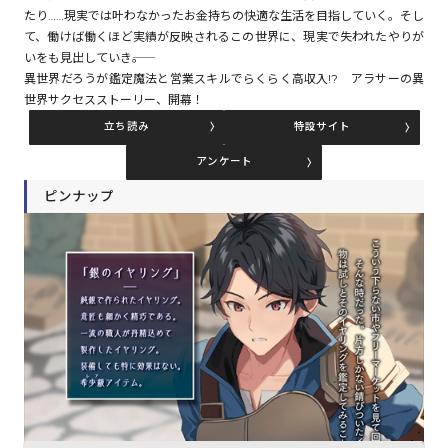
たり……現実では叶わなかったお金持ちの快適な生活を目指していく。そし
て、働けば働くほど実績が反映されるこの世界に、現実で失われたやりが
いをも見出していき――。
コミックエッセイ
異世界だろうが鑑定魔法と営業スキルでらくらく高収入!? アラサーの異
世界サクセスストーリー、開幕！
閉じる
立ち読み
特設サイト
アンケート
ピンナップ