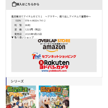
購入はこちらから
鑑定魔法でアイテムせどり１ ～アラサー、掘り出しアイテムで奮闘中～
ISBN
978-4-86554-741-2
判 型
B6判
定 価
1,320円（税込）
発売日
2020年9月25日
▼ 取り扱いショップ
シリーズ