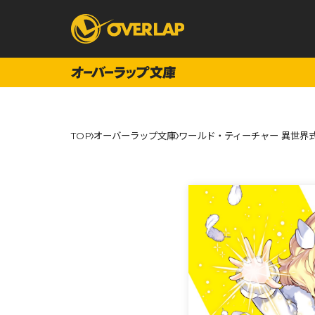
コミック
ライトノベ
TOP
オーバーラップ文庫
ワールド・ティーチャー 異世界式
コミックガルド
文庫
コミッククリエ
ノベルス
LiQulle
ノベルスf
ラブパルフェ
ロサージュノベル
オーバーラップ文庫
オーバ
コミッククリエ