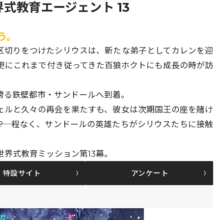
式教育エージェント 13
う。
区切りをつけたシリウスは、新たな弟子としてカレンを迎
更にこれまで付き従ってきた百狼ホクトにも成長の時が訪
誇る鉄壁都市・サンドールへ到着。
ェルと久々の再会を果たすも、彼女は次期国王の座を賭け
―!? 程なく、サンドールの英雄たちがシリウスたちに接触
界式教育ミッション第13幕。
特設サイト
アンケート