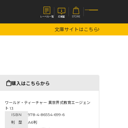
レーベル一覧
広報室
STORE
文庫サイトはこちら
S
企業
E
会社概要
報室
採用情報
アクセス
オーバーラップホールディングス
ベルス
コミックガルド
購入はこちらから
お問い合わせはこちら
ワールド・ティーチャー 異世界式教育エージェン
ト 13
ISBN
978-4-86554-699-6
コミックエッセイ
判 型
A6判