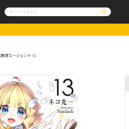
ル
その他
通販・NEW
教育エージェント 13
コミックエッセイ
OVERLAP STOR
ポケットモンスター
オーバーラップ広
アニメ
ス
ゲーム
ーラップノベルス
オーバーラップノベルスf
ロサージュノ
リキューレ
コミックパルフェ