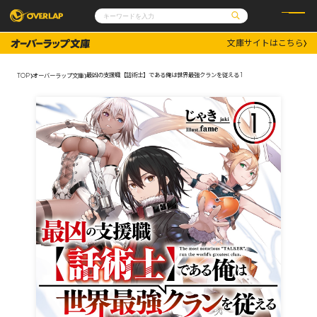
文庫サイトはこちら
コミック
ライトノベル
コミックガルド
文庫
最凶の支援職【話術士】である俺は世界最強クランを従える 1
TOP
オーバーラップ文庫
コミッククリエ
ノベルス
LiQulle
ノベルスf
ラブパルフェ
ロサージュノベルス
その他
通販・NEWS
コミックエッセイ
OVERLAP STORE
ポケットモンスター
オーバーラップ広報室
アニメ
ゲーム
企業
会社概要
オーバーラップ文庫
採用情報
アクセス
オーバーラップホールディングス
お問い合わせはこちら
オーバーラップノベルス
オーバーラップノベルスf