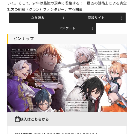
いく。――そして、少年は最強の頂点に君臨する！ 最凶の話術士による完全
無欠の組織（クラン）ファンタジー、堂々開幕!!
立ち読み
特設サイト
コミックエッセイ
アンケート
閉じる
ピンナップ
購入はこちらから