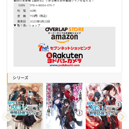
最凶の支援職【話術士】である俺は世界最強クランを従える 1
ISBN
978-4-86554-676-7
判 型
A6判
定 価
759円（税込）
発売日
2020年6月25日
▼ 取り扱いショップ
シリーズ