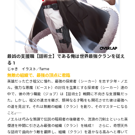
ロサージュノベルス
コミックガルド
最凶の支援職【話術士】である俺は世界最強クランを従え
る 1
コミッククリエ
じゃき イラスト／fame
無敵の組織で、最強の頂点に君臨
英雄だった亡き祖父に憧れ、最強の探索者（シーカー）を志す少年・ノエ
ル。強力な悪魔（ビースト）の討伐を生業とする探索者（シーカー）達の
中で、彼の持つ職能（ジョブ）は【話術士】――戦闘に不向きな支援職だっ
リキューレ
た。しかし、祖父の遺志を継ぎ、類稀なる才略をも開花させた彼は最強へ
の道を見出す。それは無敵の組織（クラン）を創り、そのマスターになる
こと――。
ノエルは巧みな策謀で伝説の暗殺者の後継者や、流浪の刀剣士といった英
傑達を仲間に引き込み最強の組織（クラン）を結成！ さらに、奇想天外
コミックパルフェ
な話術で歯向かう敵を翻弄し、組織（クラン）を遥かなる高みへと導いて