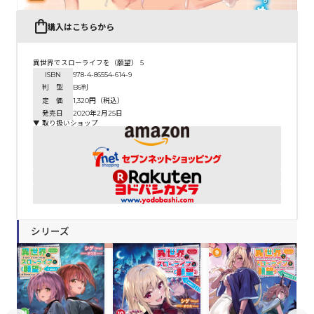
購入はこちらから
異世界でスローライフを（願望） 5
ISBN
978-4-86554-614-9
判 型
B6判
定 価
1,320円（税込）
発売日
2020年2月25日
▼ 取り扱いショップ
シリーズ