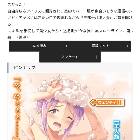
スだった！
自由奔放なアイリスに翻弄され、美脚でバニー服が似合いそうな護衛のシ
ノビ・アヤメには冷たい目で睨まれながら『王都一武術大会』が幕を開け
コミックエッセイ
る――！
スキルを駆使して美少女たちと送る賑やかな異世界スローライフ、第5
閉じる
幕！（願望）
立ち読み
特設サイト
アンケート
ピンナップ