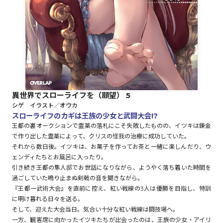
ロサージュノベルス
コミックガルド
異世界でスローライフを（願望） 5
シゲ イラスト／オウカ
コミッククリエ
スローライフのカギは王族の少女と武闘大会!?
王都の裏オークションで霊薬の落札にこそ失敗したものの、イツキは錬金
で作り出した霊薬によって、クリスの怪我の治療に成功していた。
それから数日後。イツキは、お菓子を作ってお茶と一緒に楽しんだり、ウ
ェンディたちとお風呂に入ったり。
リキューレ
引き続き王都の隼人邸でお世話になりながら、ようやく落ち着いた時間を
過ごしていた――鳴り止まぬ剣戟の音を聞きながら。
『王都一武術大会』を直前に控え、紅い戦線の3人は優勝を目指し、特訓
に明け暮れる日々を送る。
コミックパルフェ
そして、迎えた大会当日。気合い十分な紅い戦線は闘技場へ。
一方、観客席に向かったイツキたちが出会ったのは、王族の少女・アイリ