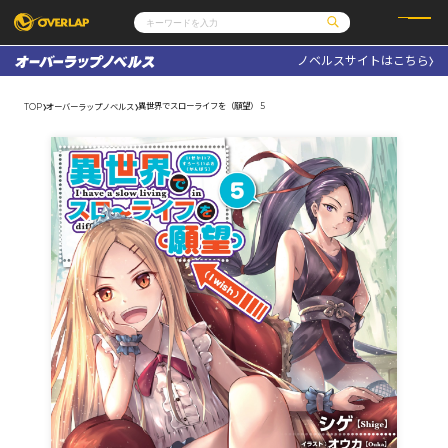
ノベルスサイトはこちら
コミック
ライトノベル
コミックガルド
文庫
異世界でスローライフを（願望） 5
TOP
オーバーラップノベルス
コミッククリエ
ノベルス
LiQulle
ノベルスf
ラブパルフェ
ロサージュノベルス
その他
通販・NEWS
コミックエッセイ
OVERLAP STORE
ポケットモンスター
オーバーラップ広報室
アニメ
ゲーム
企業
会社概要
オーバーラップ文庫
採用情報
アクセス
オーバーラップホールディングス
お問い合わせはこちら
オーバーラップノベルス
オーバーラップノベルスf