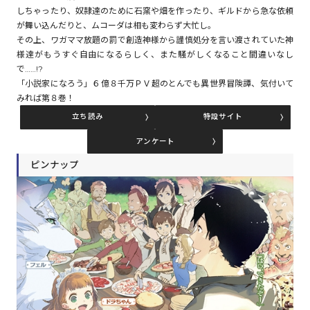
しちゃったり、奴隷達のために石窯や畑を作ったり、ギルドから急な依頼
が舞い込んだりと、ムコーダは相も変わらず大忙し。
その上、ワガママ放題の罰で創造神様から謹慎処分を言い渡されていた神
コミックエッセイ
様達がもうすぐ自由になるらしく、また騒がしくなること間違いなし
で……!?
閉じる
「小説家になろう」６億８千万ＰＶ超のとんでも異世界冒険譚、気付いて
みれば第８巻！
立ち読み
特設サイト
アンケート
ピンナップ