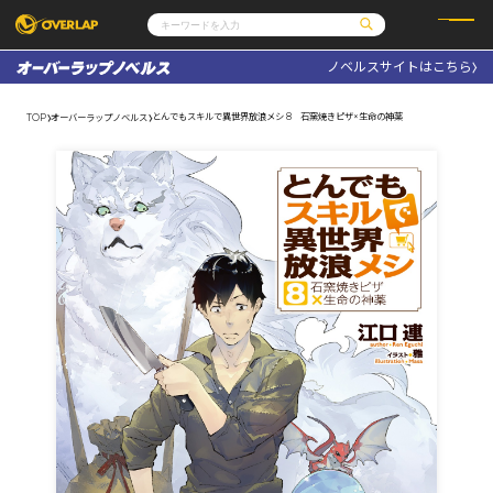
ノベルスサイトはこちら
コミック
ライトノベル
コミックガルド
文庫
とんでもスキルで異世界放浪メシ 8 石窯焼きピザ×生命の神薬
TOP
オーバーラップノベルス
コミッククリエ
ノベルス
LiQulle
ノベルスf
ラブパルフェ
ロサージュノベルス
その他
通販・NEWS
コミックエッセイ
OVERLAP STORE
ポケットモンスター
オーバーラップ広報室
アニメ
ゲーム
企業
会社概要
オーバーラップ文庫
採用情報
アクセス
オーバーラップホールディングス
お問い合わせはこちら
オーバーラップノベルス
オーバーラップノベルスf