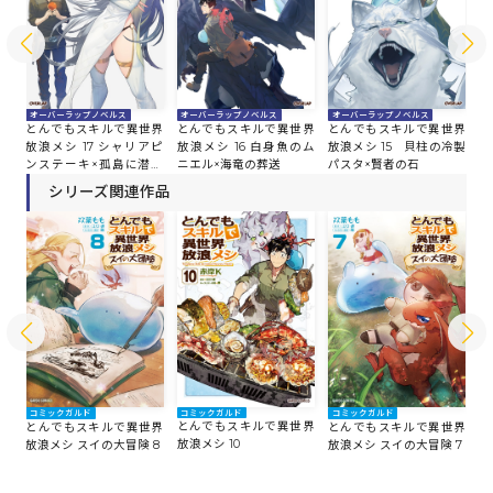
オーバーラップノベルス
オーバーラップノベルス
オーバーラップノベルス
オ
とんでもスキルで異世界
界
とんでもスキルで異世界
とんでもスキルで異世界
と
放浪メシ 15 貝柱の冷製
放浪メシ 17 シャリアピ
放浪メシ 16 白身魚のム
放
パスタ×賢者の石
ンステーキ×孤島に潜む
ニエル×海竜の葬送
ロ
者
シリーズ関連作品
コミックガルド
コ
コミックガルド
コミックガルド
とんでもスキルで異世界
と
界
とんでもスキルで異世界
とんでもスキルで異世界
放浪メシ 10
放
放浪メシ スイの大冒険 8
放浪メシ スイの大冒険 7