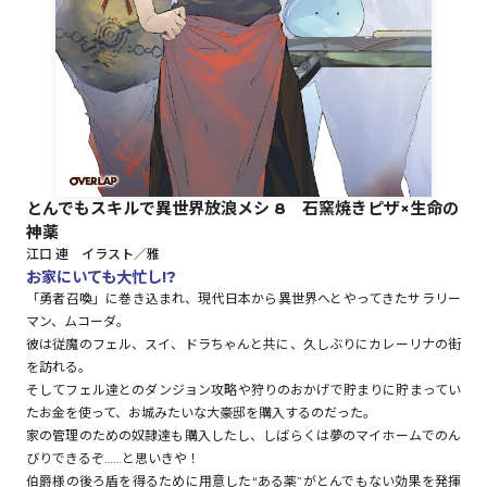
ロサージュノベルス
コミックガルド
とんでもスキルで異世界放浪メシ 8 石窯焼きピザ×生命の
神薬
コミッククリエ
江口 連 イラスト／雅
お家にいても大忙し!?
「勇者召喚」に巻き込まれ、現代日本から異世界へとやってきたサラリー
マン、ムコーダ。
彼は従魔のフェル、スイ、ドラちゃんと共に、久しぶりにカレーリナの街
リキューレ
を訪れる。
そしてフェル達とのダンジョン攻略や狩りのおかげで貯まりに貯まってい
たお金を使って、お城みたいな大豪邸を購入するのだった。
家の管理のための奴隷達も購入したし、しばらくは夢のマイホームでのん
コミックパルフェ
びりできるぞ……と思いきや！
伯爵様の後ろ盾を得るために用意した“ある薬”がとんでもない効果を発揮