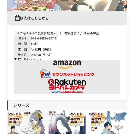
購入はこちらから
とんでもスキルで異世界放浪メシ 8 石窯焼きピザ×生命の神薬
ISBN
978-4-86554-597-5
判 型
B6判
定 価
1,430円（税込）
発売日
2020年1月25日
▼ 取り扱いショップ
シリーズ