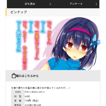
立ち読み
アンケート
ピンナップ
コミックエッセイ
閉じる
購入はこちらから
仕事で疲れた社畜の俺に美少女が絡んでくるのだが…… 1
ISBN
978-4-86554-569-2
判 型
A6判
定 価
759円（税込）
発売日
2019年11月25日