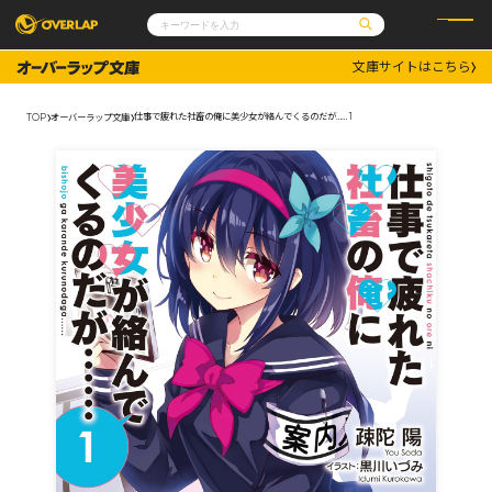
文庫サイトはこちら
コミック
ライトノベル
コミックガルド
文庫
仕事で疲れた社畜の俺に美少女が絡んでくるのだが…… 1
TOP
オーバーラップ文庫
コミッククリエ
ノベルス
LiQulle
ノベルスf
ラブパルフェ
ロサージュノベルス
その他
通販・NEWS
コミックエッセイ
OVERLAP STORE
ポケットモンスター
オーバーラップ広報室
アニメ
ゲーム
企業
会社概要
オーバーラップ文庫
採用情報
アクセス
オーバーラップホールディングス
お問い合わせはこちら
オーバーラップノベルス
オーバーラップノベルスf