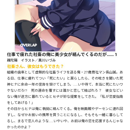
ロサージュノベルス
コミックガルド
仕事で疲れた社畜の俺に美少女が絡んでくるのだが…… 1
疎陀陽 イラスト／黒川いづみ
社畜さん、彼女はもうできた？
コミッククリエ
組織の歯車として虚無的な社畜ライフを送る俺・27歳商社マン長山誠。あ
る日、仕事に疲れてつい「死にたい」と漏らしたら、その呟きを聞いた死
神ヒナに余命一年の宣告を受けてしまう。……いや待て、本当に死にたいワ
ケないだろ!? 死の運命を覆すには誰かと恋して結ばれろ？ 彼女などい
リキューレ
ない俺が途方に暮れていると――ヒナが妙な提案をしてきた。「私が恋愛指南
をしてあげる！」
その日からヒナは俺に執拗に絡んでくる。俺を映画館やゲーセンに連れ回
すし、なぜかお揃いの携帯を買うことになるし、そもそも一緒に暮らして
るし、まるで恋人のような……いやいや、お前は俺の恋を応援するんじゃな
コミックパルフェ
かったのかよ？