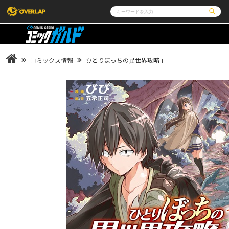
コミック
ライトノベル
コミックガルド
文庫
コミッククリエ
ノベルス
コミックス情報
ひとりぼっちの異世界攻略 1
LiQulle
ノベルスf
ラブパルフェ
ロサージュノベルス
その他
通販・NEWS
コミックエッセイ
OVERLAP STORE
ポケットモンスター
オーバーラップ広報室
アニメ
ゲーム
企業
会社概要
オーバーラップ文庫
オーバーラップノベルス
オーバー
採用情報
アクセス
オーバーラップホールディングス
お問い合
ロサージュノベルス
コミックガルド
コミ
リキューレ
コミックパルフェ
コミ
閉じる