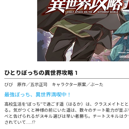
ひとりぼっちの異世界攻略 1
びび 原作／五示正司 キャラクター原案／ぶーた
最強ぼっち、異世界満喫中！
高校生活を“ぼっち”で過ごす遥（はるか）は、クラスメイトと
る。気がつくと神様の前にいた遥は、数々のチート能力が並ぶ
べと告げられるが――スキル選びは早い者勝ち。チートスキルは
されていて……!?