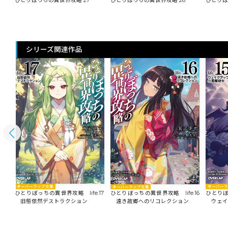
ひとりぼっちの異世界攻略 27
ひとりぼっちの異世界攻略 26
ひとりぼ
シリーズ関連作品
オーバーラップ文庫
オーバー
オーバーラップ文庫
18
ひとりぼっちの異世界攻略 life.17
ひとりぼ
ひとりぼっちの異世界攻略 life.16
旧態依然デストラクション
ウェイ
遠き故郷へのリコレクション